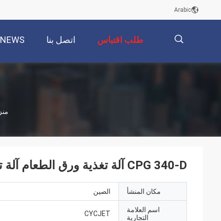
Arabic
طلب اقتباس
اتصل بنا
NEWS
描
منز
述
CPG 340-D آلة تغذية ورق الطعام آلة ترقيم الصفحات الكهربائية
مكان المنشأ
الصين
اسم العلامة
CYCJET
التجارية