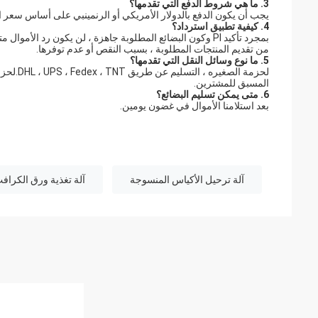
3. ما هي شروط الدفع التي تقدمها؟
يجب أن يكون الدفع بالدولار الأمريكي أو الرنمينبي على أساس سعر الصرف.سيتم قبول دفع T / T ، ويسترن يون
4. كيفية تطبيق استرداد؟
بمجرد تأكيد PI وكون البضائع المطلوبة جاهزة ، لن يكون رد ا
من تقديم المنتجات المطلوبة ، بسبب النقص أو عدم توفرها.
5. ما نوع وسائل النقل التي تقدمها؟
لحزمة ا
المسبق للمشترين.
6. متى يمكن تسليم البضائع؟
بعد استلامنا الأموال في غضون يومين.
آلة ترحيل الأكياس المنسوجة
آلة تغذية ورق الكراف