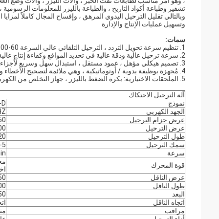
، وهو أمر مناسب لطابعات نفث الحبر ، وآلات الليزر ، وآلات وضع العل
تشفير وطباعة أكواد التاريخ ، والطباعة بالليزر للمعلومات الرسومي
وبالتالي تقليل الترحيل اليدوي المرهق ، وإفساح المجال كاملاً لمزايا ا
وتسهيل عمليات الإنتاج والإدارة
سمات:
1. تنظيم سرعة تحويل التردد ، الترحيل التلقائي عالي السرعة 60-600 قطعة / دقيقة
2. سرعة ترحيل عالية ودقة عالية في تحديد المواقع وكفاءة إنتاج عالية
3. تصميم هيكلي مؤهل ، عمود مستقل ، استبدال سهل وسريع لأجزاء التآكل
4. مُجهزة بوظيفة يدوية / أوتوماتيكية ، وهي ملائمة لتصحيح الأخطاء وعملية الإنتاج
5. الملحقات الاختيارية: بكرة الضغط بالليزر ، جهاز التخلص من الكهرباء الساكنة ، قادوس الاستلام ، آلة استلام الأكياس الأوتوماتيكية ، إلخ.
آلة الترحيل الاحتكاك
نموذج
-D
الجهد الكهربي
60HZ
عرض حزام الترحيل
60 مل
عرض الترحيل
300
طول الترحيل
320
سمك الترحيل
5-5
سرعة
 / min
قوة المحرك
اخ
عرض الناقل
250 
طول الناقل
000
البعد
1450 × 0
اتجاه الناقل
اتج
مراقب
من