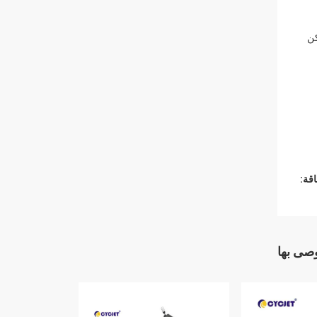
كن
قة:
وصى بها