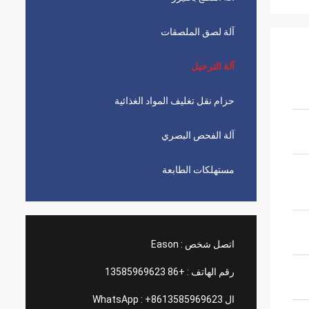
آلة لصق الملصقات
آلة الترحيل
حزام نقل تغليف المواد الغذائية
آلة الفحص البصري
مستهلكات الطابعة
اتصل شخص :
Eason
رقم الهاتف :
+86 13585969623
ال WhatsApp :
+8613585969623