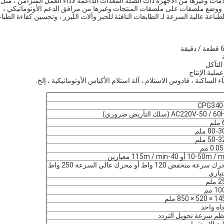
امات وغيرها من الأجهزة ذات الصلة المعدات الداعمة لأداء العمل المتزامن ، مثل
ة ، ووضع ملصقات على ملصقات المنتجات وغيرها من مرافق الدعم الأوتوماتيكي ،
لطباعة عالية السرعة لـ الطابعات النافثة للحبر وآلات الليزر ، وتحسين كفاءة الطبا
CPG340
AC220V-50 /  (سلك التأريض ضروري)
م
80- ملم
50- ملم
0.0 مم
10-50m أو 40-115m / min معيارين
محرك سرعة منخفض 120 واط أو محرك عالي السرعة 250 واط
تياري
ملم
1 مم
52 × 850 ملم
اه واحد
ظم سرعة تحويل التردد