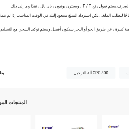
يون ، باي بال ، نقدًا وما إلى ذلك.
لأموال متاحًا للطلب الملغى.لكن استرداد المبلغ سيعود إليك في الوقت المناسب إذا لم نتم
لصغيره ، التسليم عن طريق DHL ، UPS ، Fedex ، TNT.لحزمة كبيرة ، عن طريق الجو أو البحر سيكون أفضل.وسيتم توكيد الشحن مع التسليم
ت
CPG 800 آلة الترحيل
بطا
المنتجات الم