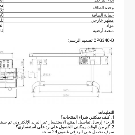
أداء الترحيل
عال
مخ
وحدة الطاقة
ثلا
حماية الطاقة
6A AC مقبس
مظهر خارجي
تلم
مواد
ال
منصة أرضية
قاع
CPG340-D تصميم الرسم:
التعليمات
1. كيف يمكنني شراء المنتجات؟
الرجاء إرسال تفاصيل المنتج الاستفسار عبر البريد الإلكتروني.ثم
2. كم من الوقت يمكنني الحصول على رد على استفساري؟
سوف تحصل على الرد في غضون 24 ساعة.