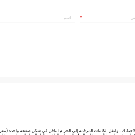
احتكاك ، وانقل الكائنات المرقمة إلى الحزام الناقل في شكل صفحة واحدة (مفر