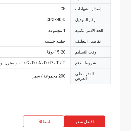
إصدار الشهادات
CE
رقم الموديل
CPG340-D
الحد الأدنى لكمية
1 مجموعة
تفاصيل التغليف
حقيبة خشبية
وقت التسليم
15-20 يومًا
شروط الدفع
L / C ، D / A ، D / P ، T / T ، ويسترن يونيون
القدرة على
200 مجموعة / شهر
العرض
افضل سعر
ﺎﺘﺼﻟ ﺍﻶﻧ