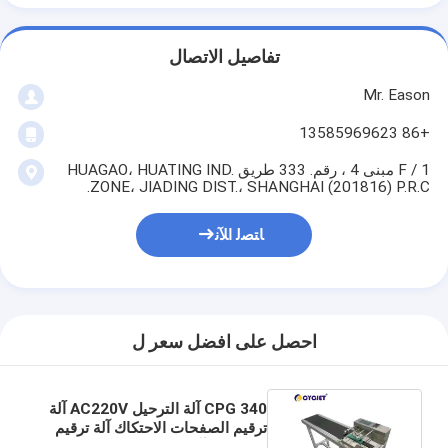
تفاصيل الاتصال
Mr. Eason
+86 13585969623
1 / F مبنى 4 ، رقم. 333 طريق HUAGAO، HUATING IND.
ZONE، JIADING DIST.، SHANGHAI (201816) P.R.C.
ﺎﺘﺼﻟ ﺍﻶﻧ
احصل على افضل سعر ل
CPG 340 آلة الترحيل AC220V آلة
ترقيم الصفحات الاحتكاك آلة ترقيم
الصفحات آلة تغذية الورق