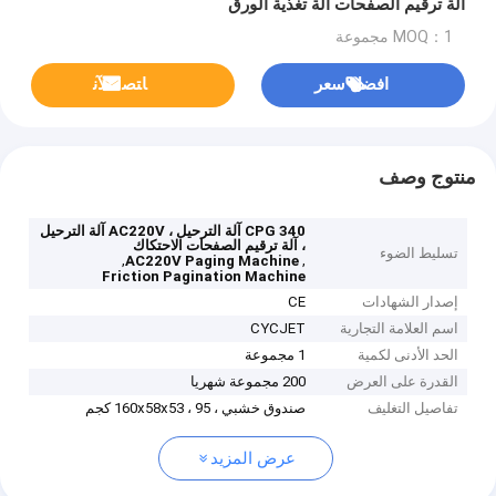
آلة ترقيم الصفحات آلة تغذية الورق
MOQ：1 مجموعة
افضل سعر
ﺎﺘﺼﻟ ﺍﻶﻧ
منتوج وصف
CPG 340 آلة الترحيل ، AC220V آلة الترحيل
، آلة ترقيم الصفحات الاحتكاك
تسليط الضوء
,
,
AC220V Paging Machine
Friction Pagination Machine
إصدار الشهادات
CE
اسم العلامة التجارية
CYCJET
الحد الأدنى لكمية
1 مجموعة
القدرة على العرض
200 مجموعة شهريا
تفاصيل التغليف
صندوق خشبي ، 160x58x53 ، 95 كجم
عرض المزيد