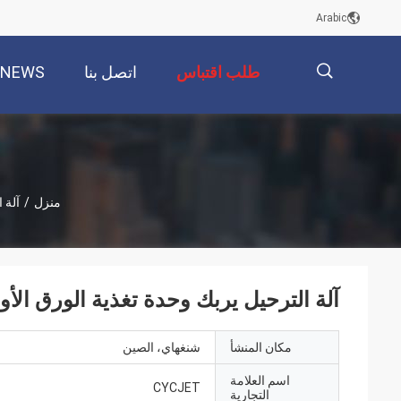
Arabic
طلب اقتباس
اتصل بنا
NEWS
描
منزل
/
آلة 
述
آلة الترحيل يربك وحدة تغذية الورق الأوتوماتيكية CPG 600 آلة تغذ
مكان المنشأ
شنغهاي، الصين
اسم العلامة
CYCJET
التجارية