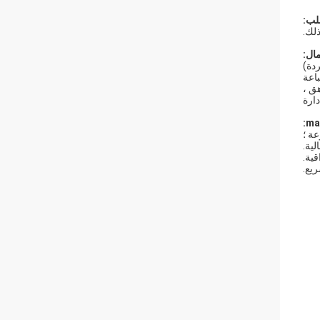
ب:
ال:
دة)
باعة
هق ،
دارة