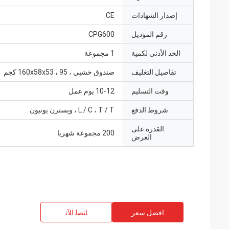
إصدار الشهادات
CE
رقم الموديل
CPG600
الحد الأدنى لكمية
1 مجموعة
تفاصيل التغليف
صندوق خشبي ، 160x58x53 ، 95 كجم
وقت التسليم
10-12 يوم عمل
شروط الدفع
L / C ، T / T ، ويسترن يونيون
القدرة على
200 مجموعة شهريا
العرض
افضل سعر
ﺎﺘﺼﻟ ﺍﻶﻧ