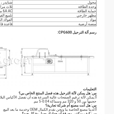
محول
شنايدر ، أ
وحدة الطاقة
ثلاث مرا
حماية الطاقة
6A AC مقبس متكامل مع الصمامات
مظهر خارجي
تلميع الف
مواد
الفولاذ ا
منصة أرضية
قاعدة قاب
رسم آلة الترحيل CPG600:
التعليمات
س: هل يمكن لآلة الترحيل هذه فصل المنتج الخاص بي؟
أ:
يمكن لآلة ترقيم الصفحات عالية السرعة هذه أن تفصل الأكياس البلاست
حجمها بين 50 و 320 مم وسماكة 0.04-5 مم.
س: هل أنت مصنع أم شركة تجارية؟
أ:
لدينا مصنع الخاصة بنا ونحن نقدم الكمال OEM وخدمة ما بعد البيع.
س: كيف يمكنني معرفة أن جهازك يعمل بشكل جيد؟