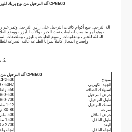
CPG600 آلة الترحيل من نوع يربك للورق الكرتون ورقة كرافت حقيبة صبغ المغذية الأوتوماتيكية
آلة الترحيل ضع أكوام كائنات الترحيل على رأس الترحيل وتمر عبر 
، وهو أمر مناسب لطابعات نفث الحبر ، وآلات الليزر ، ووضع العل
النافثة للحبر ، ومعلومات رسوم الطباعة بالليزر ، وملصقات المنت
وإفساح المجال كاملاً لمزايا الطباعة عالية السرعة للطاب
2. سرعة النداء العالية ، دقة تحديد المواقع العالية ، الاستقرار العالي وكفاءة الإنتاج العالية.
CPG600 آلة الترحيل من نوع يربك آلة الترحيل
نموذج
CPG600
الجهد الكهربي
C220V-50 / 60HZ
استهلاك الطاقة
550 واط
عرض الترحيل
360-600 مم
طول الترحيل
360-700 مم
سمك الترحيل
1-12 ملم
سرعة
30-80 م / دقيقة
عرض الناقل
500 ملم
طول الناقل
1500 ملم
البعد
2700 × 1000 × 900 ملم
اتجاه الناقل
اتجاه واح