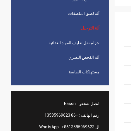
آلة لصق الملصقات
آلة الترحيل
حزام نقل تغليف المواد الغذائية
آلة الفحص البصري
مستهلكات الطابعة
اتصل شخص :
Eason
رقم الهاتف :
+86 13585969623
ال WhatsApp :
+8613585969623