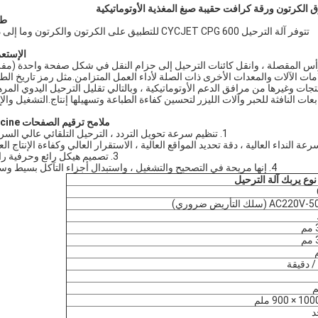
طل
تتوفر آلة الترحيل CYCJET CPG 600 للتطبيق على الكرتون والكرتون وما إلى ذلك.
الإستعم
رأس المقصلة ، وانقل كائنات الترحيل إلى حزام النقل في شكل صفحة واحدة (مفر
امات الآلات والمعدات الأخرى ذات الصلة لأداء العمل المتزامن.مثل رمز تاريخ الط
جات وغيرها من مرافق الدعم الأوتوماتيكية ، وبالتالي تقليل الترحيل اليدوي المر
عات النافثة للحبر وآلات الليزر لتحسين كفاءة الطباعة وتسهيلها إنتاج.التشغيل والإ
ملامح ترقيم الصفحات macine:
1. تنظيم سرعة تحويل التردد ، الترحيل التلقائي عالي السرعة ؛
3. تصميم هيكل رائع وحرفية راقية.
4. إنها مريحة في التصحيح والتشغيل ، واستبدال أجزاء التآكل بسيط وسريع.
A (سلك التأريض ضروري)
د