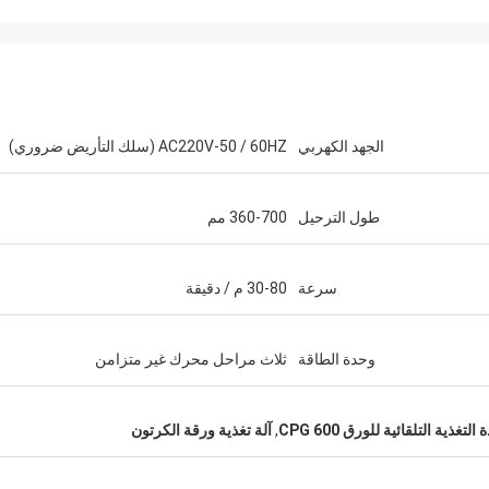
الجهد الكهربي
AC220V-50 / 60HZ (سلك التأريض ضروري)
طول الترحيل
360-700 مم
سرعة
30-80 م / دقيقة
وحدة الطاقة
ثلاث مراحل محرك غير متزامن
التغذية التلقائية للورق CPG 600
,
آلة تغذية ورقة الكرتون