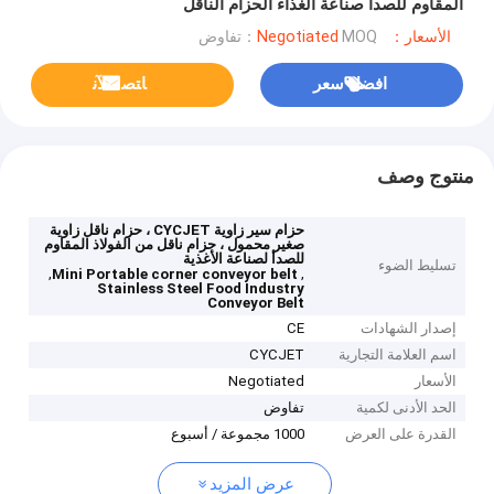
المقاوم للصدأ صناعة الغذاء الحزام الناقل
الأسعار：Negotiated
MOQ：تفاوض
افضل سعر
ﺎﺘﺼﻟ ﺍﻶﻧ
منتوج وصف
حزام سير زاوية CYCJET ، حزام ناقل زاوية
صغير محمول ، حزام ناقل من الفولاذ المقاوم
للصدأ لصناعة الأغذية
تسليط الضوء
,
,
Mini Portable corner conveyor belt
Stainless Steel Food Industry
Conveyor Belt
إصدار الشهادات
CE
اسم العلامة التجارية
CYCJET
الأسعار
Negotiated
الحد الأدنى لكمية
تفاوض
القدرة على العرض
1000 مجموعة / أسبوع
عرض المزيد