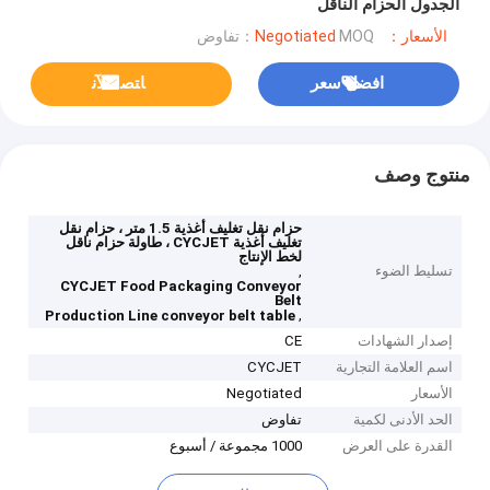
الجدول الحزام الناقل
الأسعار：Negotiated
MOQ：تفاوض
افضل سعر
ﺎﺘﺼﻟ ﺍﻶﻧ
منتوج وصف
حزام نقل تغليف أغذية 1.5 متر ، حزام نقل
تغليف أغذية CYCJET ، طاولة حزام ناقل
لخط الإنتاج
تسليط الضوء
,
CYCJET Food Packaging Conveyor
Belt
,
Production Line conveyor belt table
إصدار الشهادات
CE
اسم العلامة التجارية
CYCJET
الأسعار
Negotiated
الحد الأدنى لكمية
تفاوض
القدرة على العرض
1000 مجموعة / أسبوع