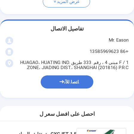
عرض المزيد
تفاصيل الاتصال
Mr. Eason
+86 13585969623
1 / F مبنى 4 ، رقم. 333 طريق HUAGAO، HUATING IND.
ZONE، JIADING DIST.، SHANGHAI (201816) P.R.C.
ﺎﺘﺼﻟ ﺍﻶﻧ
احصل على افضل سعر ل
CYCJET 1.5 متر تغليف المواد