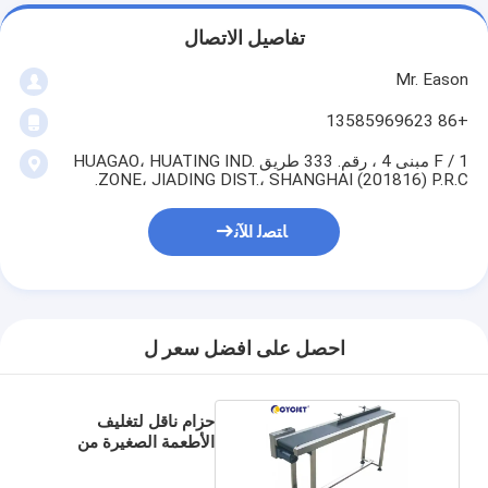
تفاصيل الاتصال
Mr. Eason
+86 13585969623
1 / F مبنى 4 ، رقم. 333 طريق HUAGAO، HUATING IND.
ZONE، JIADING DIST.، SHANGHAI (201816) P.R.C.
ﺎﺘﺼﻟ ﺍﻶﻧ
احصل على افضل سعر ل
حزام ناقل لتغليف
الأطعمة الصغيرة من
شيفرون للسفر