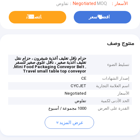
الأسعار：Negotiated
MOQ：تفاوض
افضل سعر
ﺎﺘﺼﻟ ﺍﻶﻧ
منتوج وصف
حزام ناقل تغليف أغذية شيفرون ، حزام نقل
تغليف أغذية صغير ، ناقل علوي صغير للسفر
تسليط الضوء
,
,
Mini Food Packaging Conveyor Belt
Travel small table top conveyor
إصدار الشهادات
CE
اسم العلامة التجارية
CYCJET
الأسعار
Negotiated
الحد الأدنى لكمية
تفاوض
القدرة على العرض
1000 مجموعة / أسبوع
عرض المزيد