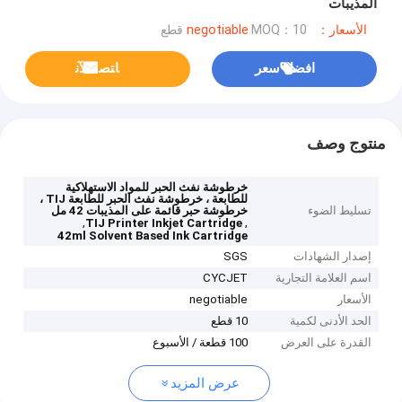
المذيبات
الأسعار：negotiable
MOQ：10 قطع
افضل سعر
ﺎﺘﺼﻟ ﺍﻶﻧ
منتوج وصف
خرطوشة نفث الحبر للمواد الاستهلاكية
للطابعة ، خرطوشة نفث الحبر للطابعة TIJ ،
تسليط الضوء
خرطوشة حبر قائمة على المذيبات 42 مل
,
,
TIJ Printer Inkjet Cartridge
42ml Solvent Based Ink Cartridge
إصدار الشهادات
SGS
اسم العلامة التجارية
CYCJET
الأسعار
negotiable
الحد الأدنى لكمية
10 قطع
القدرة على العرض
100 قطعة / الأسبوع
عرض المزيد