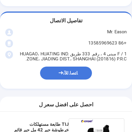
تفاصيل الاتصال
Mr. Eason
+86 13585969623
1 / F مبنى 4 ، رقم. 333 طريق HUAGAO، HUATING IND.
ZONE، JIADING DIST.، SHANGHAI (201816) P.R.C.
ﺎﺘﺼﻟ ﺍﻶﻧ
احصل على افضل سعر ل
TIJ طابعة مستهلكات
خرطوشة حبر 42 مل حبر قائم