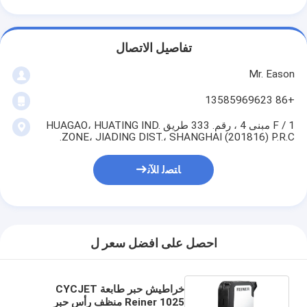
تفاصيل الاتصال
Mr. Eason
+86 13585969623
1 / F مبنى 4 ، رقم. 333 طريق HUAGAO، HUATING IND.
ZONE، JIADING DIST.، SHANGHAI (201816) P.R.C.
ﺎﺘﺼﻟ ﺍﻶﻧ
احصل على افضل سعر ل
خراطيش حبر طابعة CYCJET
Reiner 1025 منظف رأس حبر