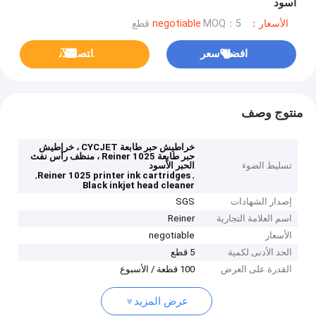
أسود
الأسعار：negotiable
MOQ：5 قطع
افضل سعر
ﺎﺘﺼﻟ ﺍﻶﻧ
منتوج وصف
خراطيش حبر طابعة CYCJET ، خراطيش
حبر طابعة Reiner 1025 ، منظف رأس نفث
تسليط الضوء
الحبر الأسود
,
,
Reiner 1025 printer ink cartridges
Black inkjet head cleaner
إصدار الشهادات
SGS
اسم العلامة التجارية
Reiner
الأسعار
negotiable
الحد الأدنى لكمية
5 قطع
القدرة على العرض
100 قطعة / الأسبوع
عرض المزيد