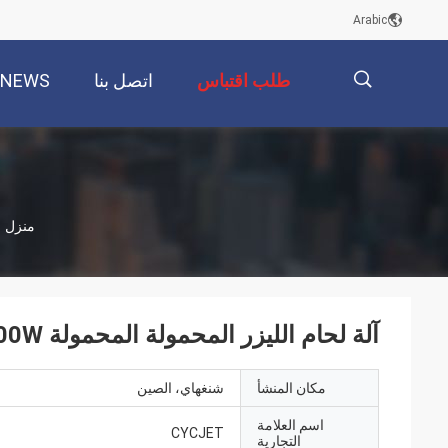
Arabic
طلب اقتباس
اتصل بنا
NEWS
描
منزل
述
آلة لحام الليزر المحمولة المحمولة Ss 2000W الألياف الليزر لحام
مكان المنشأ
شنغهاي، الصين
اسم العلامة
CYCJET
التجارية