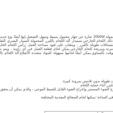
آلة لحام الليزر المحمولة باليد 2000 واط.إن آلة اللحام بالليزر المحمولة 2000W عبارة عن جهاز محمول بسيط وسهل التشغيل.إنها أيضًا نوع
ذلك اللحام الخارجي.تستبدل آلة اللحام بالليزر المحمولة المسار البصري التقل
م لمسافات طويلة بالليزر ، ويتغلب على قيود مساحة العمل ؛رأس اللحام الخا
توردة ، وهي مرنة ومريحة للحام الخارجي.يمكن لحام قطعة العمل في أي زاوية ، ويتم ت
 بالتساوي.يمكن أيضًا لحامها بسهولة للمواد متعددة الأضلاع.آلة اللحام بالل
ت طويلة بدون تلامس بمرونة كبيرة.
زر أثناء عملية اللحام.
رج الضوء المستمر وإخراج الضوء القابل للضبط الموجي ، والذي يمكن أن يحقق