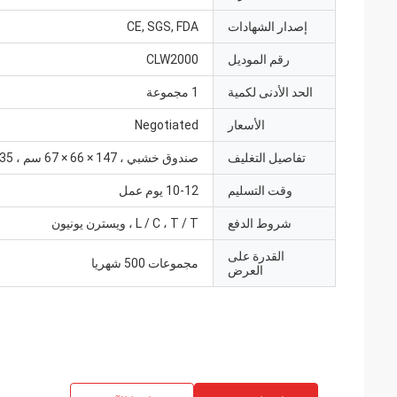
إصدار الشهادات
CE, SGS, FDA
رقم الموديل
CLW2000
الحد الأدنى لكمية
1 مجموعة
الأسعار
Negotiated
تفاصيل التغليف
صندوق خشبي ، 147 × 66 × 67 سم ، 135 كجم
وقت التسليم
10-12 يوم عمل
شروط الدفع
L / C ، T / T ، ويسترن يونيون
القدرة على
مجموعات 500 شهريا
العرض