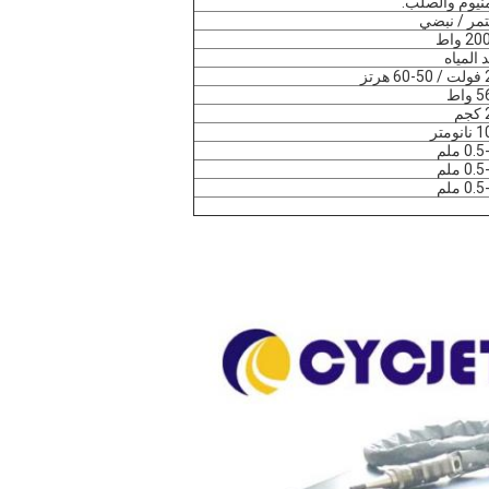
منيوم والصلب.
مر / نبضي
د المياه
رتز
واط
م
ومتر
0 ملم
0 ملم
0 ملم