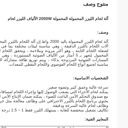
منتوج وصف
آلة لحام الليزر المحمولة المحمولة 2000W الألياف الليزر لحام
وصف:
آلات اللحام بالليزر الدقيقة ، وهي مناسبة لبيئات مختلفة بما في 
لشعلة اللحام الثابتة ، وهو أكثر مرونة وملاءمة ، ويحقق اللحا
المحمول مُجهز بـ 5 أمتار من الألياف الضوئية المس
المسارات الضوئية المزدوجة بذكاء ، ويتم توزيع طاقة مشاركة الوقت
مناسبة لجميع أنواع اللحام الفوضوي واللحام النقطي للمعدات.
الشخصيات الاساسية:
سرعة عالية وعمق كبير وتشوه صغير.
يمكنه لحام الأجزاء التي يصعب الوصول إليها وإجراء اللحام لمسافا
مع صندوق التحكم الآمن الباعث للضوء ، يمكنه ضمان الإنتاج الآمن للي
يحتوي برنامج اللحام بالليزر الاحترافي على وظائف معالجة مثل خ
وظائف لحام عالية السرعة ودقيقة.
تكاليف تشغيل منخفضة للغاية ، يستهلك الليزر فقط 1 ~ 1.5 درجة في الساعة ؛يمكنها لحام الصفائح المعدنية المختلفة.
المعايير الفنية: