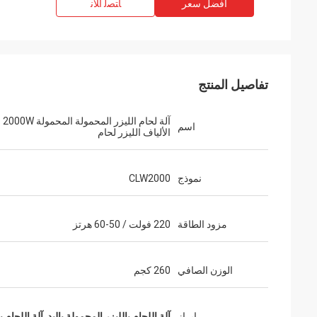
افضل سعر
ﺎﺘﺼﻟ ﺍﻶﻧ
تفاصيل المنتج
آلة لحام الليزر المحمولة المحمولة 2000W
اسم
الألياف الليزر لحام
نموذج
CLW2000
مزود الطاقة
220 فولت / 50-60 هرتز
الوزن الصافي
260 كجم
إبراز
آلة اللحام بالليزر المحمولة باليد
,
آلة اللحام بال