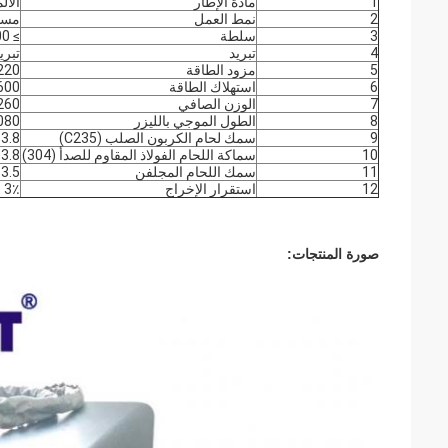
1
مادة الإطار
الأل
2
نمط العمل
مست
3
سلطة
≥ 2000 واط
4
تبريد
تبري
5
مزود الطاقة
220 فولت / 50-60 ه
6
استهلاك الطاقة
5600 
7
الوزن الصافي
260 كج
8
الطول الموجي بالليزر
1080 نان
9
سمك لحام الكربون الصلب (C235)
.5-3.8
10
سماكة اللحام الفولاذ المقاوم للصدأ (304)
.5-3.8
11
سمك اللحام المجلفن
.5-3.5
12
استقرار الإخراج
3٪
صورة المنتجات: