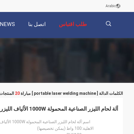
Arabic
طلب اقتباس
اتصل بنا
NEWS
描
述
الكلمات الدالة [ portable laser welding machine ] مباراة
20
المنتجات
آلة لحام الليزر الصناعية المحمولة 1000W الألياف الليزر لحام
اسم:
آلة لحام الليزر الصناعية المحمولة 1000W الألياف الليزر لحام
الاهلية:
100 واط (يمكن تخصيصها)