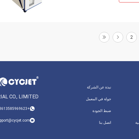
2
نبذة عن الشركة
AL CO., LIMITED
جولة في المعمل
+8613585969623
ضبط الجودة
pport@cycjet.com
ة
اتصل بنا