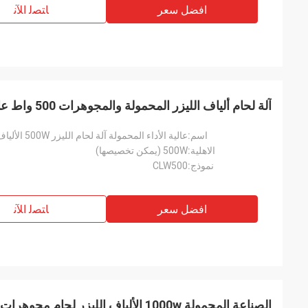
افضل سعر
ﺎﺘﺼﻟ ﺍﻶﻧ
آلة لحام ألياف الليزر المحمولة والمجوهرات 500 واط عالية الطاقة
اسم:
عالية الأداء المحمولة آلة لحام الليزر 500W الألياف الليزر لحام
الاهلية:
500W (يمكن تخصيصها)
نموذج:
CLW500
افضل سعر
ﺎﺘﺼﻟ ﺍﻶﻧ
الصناعة المحمولة 1000w الألياف الليزر لحام مجوهرات الليزر المحمولة لحام