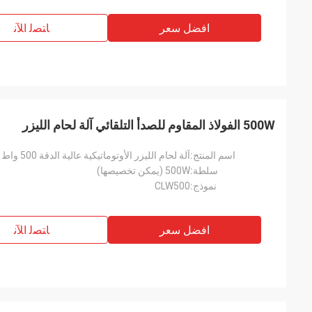
افضل سعر
ﺎﺘﺼﻟ ﺍﻶﻧ
500W الفولاذ المقاوم للصدأ التلقائي آلة لحام الليزر
اسم المنتج:
آلة لحام الليزر الأوتوماتيكية عالية الدقة 500 واط للفولاذ المقاوم للصدأ
سلطة:
500W (يمكن تخصيصها)
نموذج:
CLW500
افضل سعر
ﺎﺘﺼﻟ ﺍﻶﻧ