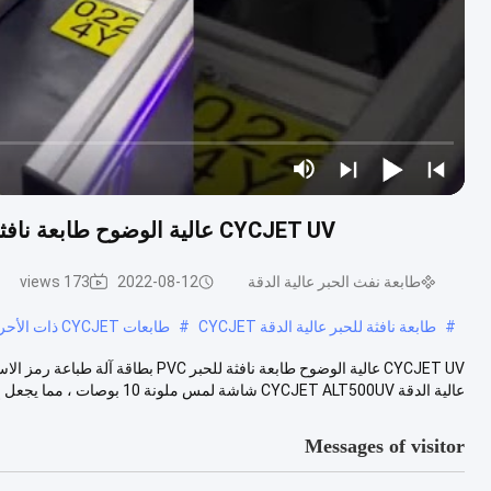
CYCJET UV عالية الوضوح طابعة نافثة للحبر PVC بطاقة آلة طباعة رمز الاستجابة السريعة
طابعة نفث الحبر عالية الدقة
2022-08-12
173 views
#
طابعة نافثة للحبر عالية الدقة CYCJET
#
طابعات CYCJET ذات الأحرف الكبيرة
عالية الدقة CYCJET ALT500UV شاشة لمس ملونة 10 بوصات ، مما يجعل إ...
Messages of visitor