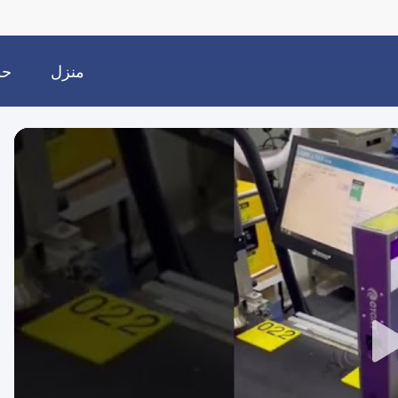
منزل
حو