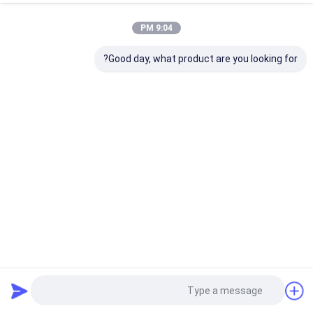
9:04 PM
Good day, what product are you looking for?
طابعة نافثة للحبر الحرارية عبر الإنترنت ، ملصق رقمي ، رقم
الدفعة ، آلة ترميز TIJ
طابعة نفث الحبر الحرارية
2022-07-18
21 views