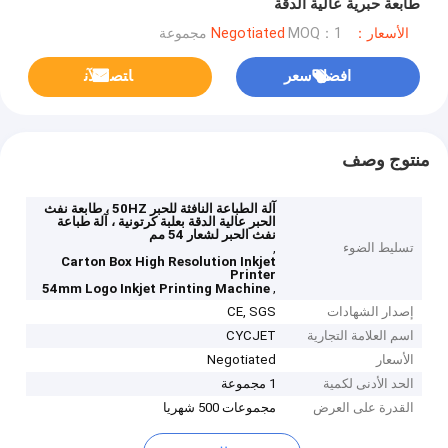
طابعة حبرية عالية الدقة
الأسعار：Negotiated
MOQ：1 مجموعة
افضل سعر
ﺎﺘﺼﻟ ﺍﻶﻧ
منتوج وصف
آلة الطباعة النافثة للحبر 50HZ ، طابعة نفث
الحبر عالية الدقة بعلبة كرتونية ، آلة طباعة
نفث الحبر لشعار 54 مم
تسليط الضوء
,
Carton Box High Resolution Inkjet
Printer
,
54mm Logo Inkjet Printing Machine
إصدار الشهادات
CE, SGS
اسم العلامة التجارية
CYCJET
الأسعار
Negotiated
الحد الأدنى لكمية
1 مجموعة
القدرة على العرض
مجموعات 500 شهريا