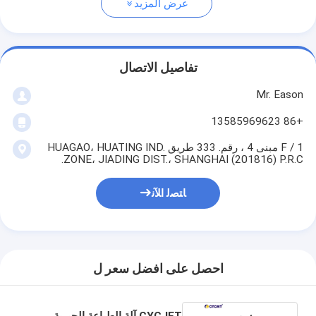
عرض المزيد
تفاصيل الاتصال
Mr. Eason
+86 13585969623
1 / F مبنى 4 ، رقم. 333 طريق HUAGAO، HUATING IND.
ZONE، JIADING DIST.، SHANGHAI (201816) P.R.C.
ﺎﺘﺼﻟ ﺍﻶﻧ
احصل على افضل سعر ل
CYCJET آلة الطباعة الحبرية