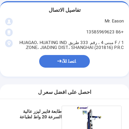
تفاصيل الاتصال
Mr. Eason
+86 13585969623
1 / F مبنى 4 ، رقم. 333 طريق HUAGAO، HUATING IND.
ZONE، JIADING DIST.، SHANGHAI (201816) P.R.C.
ﺎﺘﺼﻟ ﺍﻶﻧ
احصل على افضل سعر ل
طابعة فايبر ليزر عالية
السرعة 20 واط لطباعة
المعادن