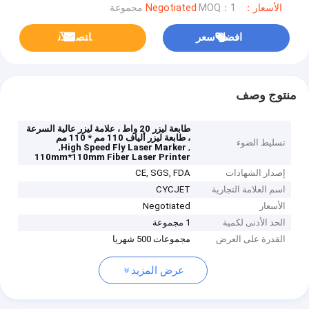
الأسعار：Negotiated
MOQ：1 مجموعة
افضل سعر
ﺎﺘﺼﻟ ﺍﻶﻧ
منتوج وصف
طابعة ليزر 20 واط ، علامة ليزر عالية السرعة
، طابعة ليزر ألياف 110 مم * 110 مم
تسليط الضوء
,
,
High Speed Fly Laser Marker
110mm*110mm Fiber Laser Printer
إصدار الشهادات
CE, SGS, FDA
اسم العلامة التجارية
CYCJET
الأسعار
Negotiated
الحد الأدنى لكمية
1 مجموعة
القدرة على العرض
مجموعات 500 شهريا
عرض المزيد