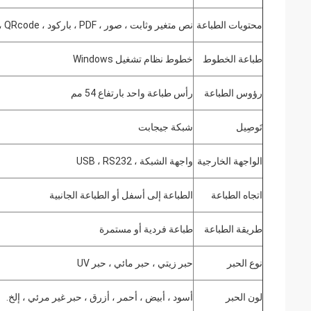
محتويات الطباعة
نص متغير وثابت ، صور ، PDF ، باركود ، QRcode ، رمز DM ، قاعدة بيانات ، إلخ.
طباعة الخطوط
خطوط نظام تشغيل Windows
رؤوس الطباعة
رأس طباعة واحد بارتفاع 54 مم
تَوصِيل
شبكة جيجابت
الواجهة الخارجية
واجهة الشبكة ، USB ، RS232
اتجاه الطباعة
الطباعة إلى أسفل أو الطباعة الجانبية
طريقة الطباعة
طباعة فردية أو مستمرة
نوع الحبر
حبر زيتي ، حبر مائي ، حبر UV
لون الحبر
أسود ، أبيض ، أحمر ، أزرق ، حبر غير مرئي ، إلخ.