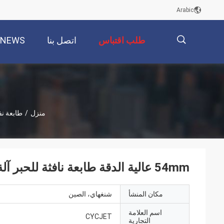
Arabic
طلب اقتباس
اتصل بنا
NEWS
描
منزل
/
طابعة نف
述
54mm عالية الدقة طابعة نافثة للحبر آلة طباعة الكرتون ذات الطابع الكبير
مكان المنشأ
شنغهاي، الصين
اسم العلامة
CYCJET
التجارية