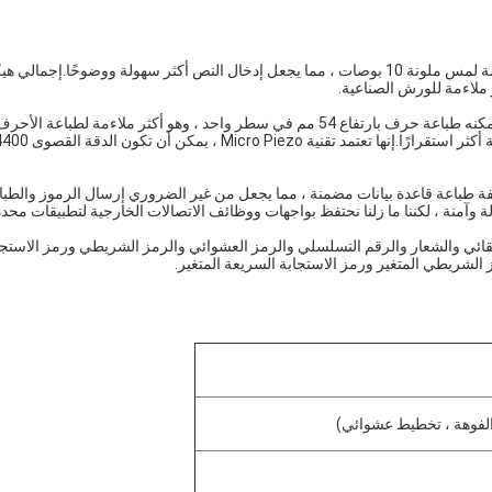
تستخدم الطابعة النافثة للحبر عالية الدقة CYCJET ALT500UV شاشة لمس ملونة 10 بوصات ، مما يجعل إدخال النص أكثر سهولة ووضوحًا.إجمال
ر ملاءمة للورش الصناعية.
تتضمن آلة طباعة الشعار بنفث الحبر UV رأس الطباعة بيزو ، والذي يمكنه طباعة حرف بارتفاع 54 مم في سطر واحد ، وهو أكثر ملاءمة لطباعة الأح
طابعة النافثة للحبر عالية الدقة ALT500UV على وظيفة طباعة قاعدة بيانات مضمنة ، مما يجعل من غير الضروري إرسال الرموز والط
 وآمنة ، لكننا ما زلنا نحتفظ بواجهات ووظائف الاتصالات الخارجية لتطبيقات محدد
لتلقائي والشعار والرقم التسلسلي والرمز العشوائي والرمز الشريطي ورمز الاستجا
 الشريطي المتغير ورمز الاستجابة السريعة المتغير.
لفوهة ، تخطيط عشوائي)