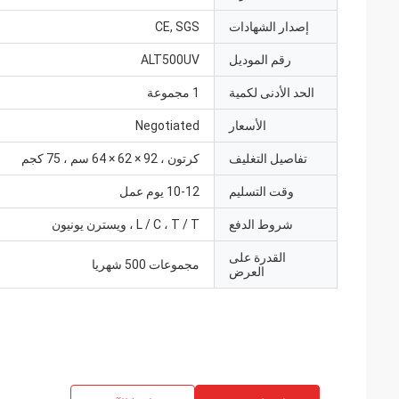
إصدار الشهادات
CE, SGS
رقم الموديل
ALT500UV
الحد الأدنى لكمية
1 مجموعة
الأسعار
Negotiated
تفاصيل التغليف
كرتون ، 92 × 62 × 64 سم ، 75 كجم
وقت التسليم
10-12 يوم عمل
شروط الدفع
L / C ، T / T ، ويسترن يونيون
القدرة على
مجموعات 500 شهريا
العرض