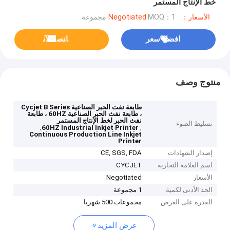
خط الإنتاج المستمر
الأسعار：Negotiated
MOQ：1 مجموعة
افضل سعر
ﺎﺘﺼﻟ ﺍﻶﻧ
منتوج وصف
طابعة نفث الحبر الصناعية Cycjet B Series
، طابعة نفث الحبر الصناعية 60HZ ، طابعة
نفث الحبر لخط الإنتاج المستمر
تسليط الضوء
,
,
60HZ Industrial Inkjet Printer
Continuous Production Line Inkjet
Printer
إصدار الشهادات
CE, SGS, FDA
اسم العلامة التجارية
CYCJET
الأسعار
Negotiated
الحد الأدنى لكمية
1 مجموعة
القدرة على العرض
مجموعات 500 شهريا
عرض المزيد