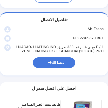
تفاصيل الاتصال
Mr. Eason
+86 13585969623
1 / F مبنى 4 ، رقم. 333 طريق HUAGAO، HUATING IND.
ZONE، JIADING DIST.، SHANGHAI (201816) P.R.C.
ﺎﺘﺼﻟ ﺍﻶﻧ
احصل على افضل سعر ل
طابعة نفث الحبر الصناعية