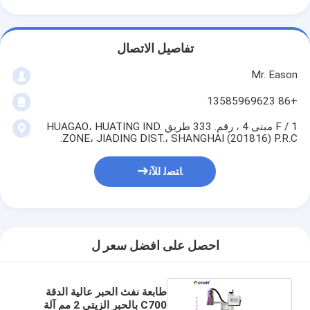
تفاصيل الاتصال
Mr. Eason
+86 13585969623
1 / F مبنى 4 ، رقم. 333 طريق HUAGAO، HUATING IND.
ZONE، JIADING DIST.، SHANGHAI (201816) P.R.C.
ﺎﺘﺼﻟ ﺍﻶﻧ
احصل على افضل سعر ل
طابعة نفث الحبر عالية الدقة
C700 بالحبر الزيتي 2 مم آلة