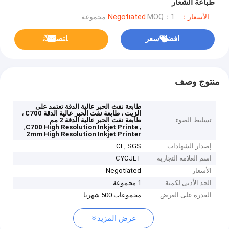
طباعة الشعار
الأسعار：Negotiated
MOQ：1 مجموعة
افضل سعر
ﺎﺘﺼﻟ ﺍﻶﻧ
منتوج وصف
طابعة نفث الحبر عالية الدقة تعتمد على
الزيت ، طابعة نفث الحبر عالية الدقة C700 ،
تسليط الضوء
طابعة نفث الحبر عالية الدقة 2 مم
,
,
C700 High Resolution Inkjet Printe
2mm High Resolution Inkjet Printer
إصدار الشهادات
CE, SGS
اسم العلامة التجارية
CYCJET
الأسعار
Negotiated
الحد الأدنى لكمية
1 مجموعة
القدرة على العرض
مجموعات 500 شهريا
عرض المزيد