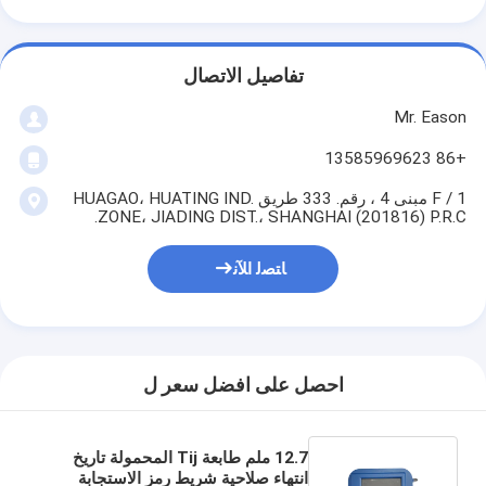
تفاصيل الاتصال
Mr. Eason
+86 13585969623
1 / F مبنى 4 ، رقم. 333 طريق HUAGAO، HUATING IND.
ZONE، JIADING DIST.، SHANGHAI (201816) P.R.C.
ﺎﺘﺼﻟ ﺍﻶﻧ
احصل على افضل سعر ل
12.7 ملم طابعة Tij المحمولة تاريخ
انتهاء صلاحية شريط رمز الاستجابة