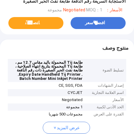
الاستجابة السريعة رقم الدفعة طابعة نفث الحبر الصغيرة
الأسعار：Negotiated
MOQ：1 مجموعة
افضل سعر
ﺎﺘﺼﻟ ﺍﻶﻧ
منتوج وصف
طابعة Tij المحمولة باليد مقاس 12.7 مم ،
طابعة Tij المحمولة بتاريخ انتهاء الصلاحية ،
تسليط الضوء
طابعة نفث الحبر الصغيرة ذات رقم الدُفعة
,
,
Expiry Date Handheld Tij Printer
Batch Number Mini Inkjet Printer
إصدار الشهادات
CE, SGS, FDA
اسم العلامة التجارية
CYCJET
الأسعار
Negotiated
الحد الأدنى لكمية
1 مجموعة
القدرة على العرض
مجموعات 500 شهريا
عرض المزيد