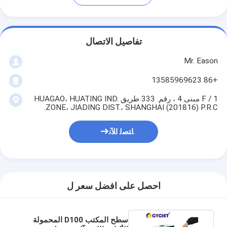
تفاصيل الاتصال
Mr. Eason
+86 13585969623
1 / F مبنى 4 ، رقم. 333 طريق HUAGAO، HUATING IND.
ZONE، JIADING DIST.، SHANGHAI (201816) P.R.C.
ﺎﺘﺼﻟ ﺍﻶﻧ
احصل على افضل سعر ل
سطح المكتب D100 المحمولة