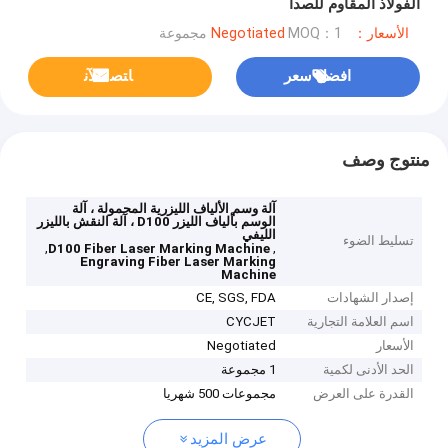
الفولاذ المقاوم للصدأ
الأسعار：Negotiated
MOQ：1 مجموعة
افضل سعر
ﺎﺘﺼﻟ ﺍﻶﻧ
منتوج وصف
آلة وسم الألياف الليزرية المحمولة ، آلة
الوسم بألياف الليزر D100 ، آلة النقش بالليزر
الليفي
تسليط الضوء
,
,
D100 Fiber Laser Marking Machine
Engraving Fiber Laser Marking
Machine
إصدار الشهادات
CE, SGS, FDA
اسم العلامة التجارية
CYCJET
الأسعار
Negotiated
الحد الأدنى لكمية
1 مجموعة
القدرة على العرض
مجموعات 500 شهريا
عرض المزيد