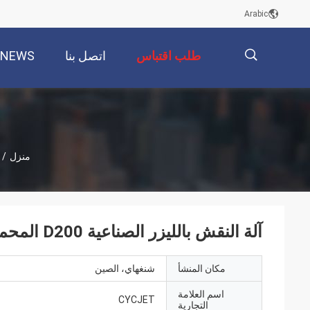
Arabic
طلب اقتباس
اتصل بنا
NEWS
描
منزل
/
述
آلة النقش بالليزر الصناعية D200 المحمولة لشاحنة الإطارات مارك
مكان المنشأ
شنغهاي، الصين
اسم العلامة
CYCJET
التجارية