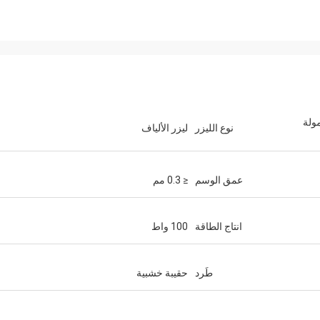
لمحمولة
نوع الليزر
ليزر الألياف
عمق الوسم
≤ 0.3 مم
انتاج الطاقة
100 واط
طَرد
حقيبة خشبية