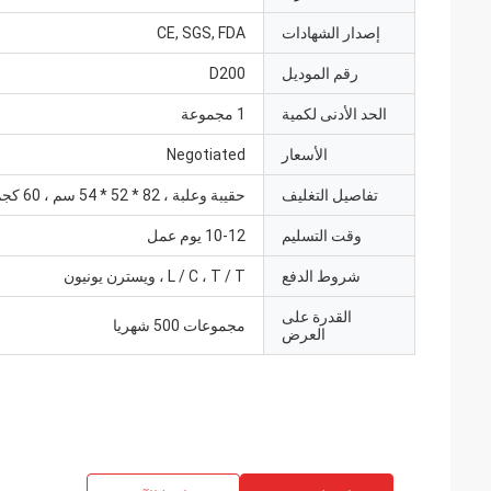
إصدار الشهادات
CE, SGS, FDA
رقم الموديل
D200
الحد الأدنى لكمية
1 مجموعة
الأسعار
Negotiated
تفاصيل التغليف
حقيبة وعلبة ، 82 * 52 * 54 سم ، 60 كجم
وقت التسليم
10-12 يوم عمل
شروط الدفع
L / C ، T / T ، ويسترن يونيون
القدرة على
مجموعات 500 شهريا
العرض