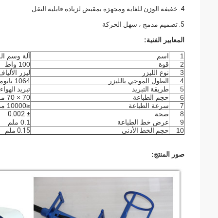
4. خفيفة الوزن للغاية ومجهزة بمقبض لزيادة قابلية النقل
5. تصميم مدمج ، سهل الحركة
المعايير الفنية:
1
اسم
آلة وسم الليز
2
قوة
100 واط
3
نوع الليزر
ليزر الألياف
4
الطول الموجي بالليزر
1064 نانومتر
5
طريقة التبريد
تبريد الهواء
6
حجم الطباعة
70 × 70 ملم
7
سرعة الطباعة
≤10000 مم / ثانية
8
صحة
± 0.002
9
عرض خط الطباعة
0.1 ملم
10
حجم الخط الأدنى
0.15 ملم
صور المنتج: