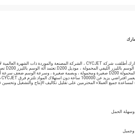
المهنية الصناعية D200 آلة وسم الليزر المحمولة لشاحنة الإطارات مارك.أطلقت شركة CYCJET ، الشركة المصنعة والموردة ذات الشهرة العا
الوسم بالليزر الليفي ، مؤخرًا نوعًا جديدًا من آلات الوسم بالليزر: آل
محمولًا لتلبية مجموعة متنوعة من احتياجات الإنتاج.آلة الوسم بالليزر المحمولة D200 صغيرة ومحمولة ، وبصمة صغيرة ، وسرعة الوسم ضعف سر
الليزر المماثلة.باستخدام 
ء لمساعدة جميع العملاء المحترمين على تقليل تكاليف الإنتاج والتشغيل وتحسين 