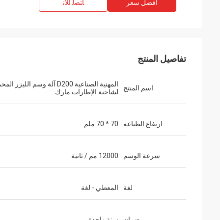
افضل سعر
ﺎﺘﺼﻟ ﺍﻶﻧ
تفاصيل المنتج
المهنية الصناعية D200 آلة وسم الليزر ا
اسم المنتج
لشاحنة الإطارات مارك
ارتفاع الطباعة
70 * 70 ملم
سرعة الوسم
12000 مم / ثانية
لغة
المعطي - لغة
ضمان
سنة واحدة