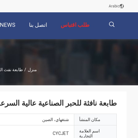
Arabic
طلب اقتباس
اتصل بنا
NEWS
描
منزل
/
طابعة نفث الح
述
طابعة نافثة للحبر الصناعية عالية السرع
مكان المنشأ
شنغهاي، الصين
اسم العلامة
CYCJET
التجارية