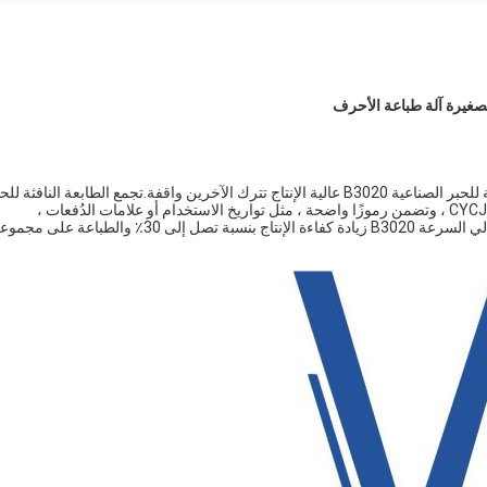
هل تريد رفع السرعة؟من حيث السرعة المطلقة ، فإن الطابعة النافثة للحبر الصناعية B3020 عالية الإنتاج تترك الآخرين واقفة.تجمع الطابعة النافثة 
الصناعية الصغيرة هذه بين السرعة القصوى والموثوقية المميزة لـ CYCJET ، وتضمن رموزًا واضحة ، مثل تواريخ الاستخدام أو علامات الدُفعات ،
والمستويات النهائية من الإنتاجية.يمكن لنظام الطباعة النافثة للحبر عالي السرعة B3020 زيادة كفاءة الإنتاج بنسبة تصل إلى 30٪ والطباعة عل