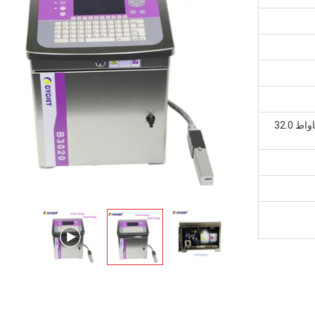
صندوق كرتوني ، 56 * 45 * 62 سم ​​، غيغاواط 32.0