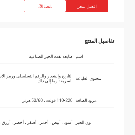
افضل سعر
ﺎﺘﺼﻟ ﺍﻶﻧ
تفاصيل المنتج
اسم
طابعة نفث الحبر الصناعية
التاريخ والشعار والرقم التسلسلي ورمز الاس
محتوى الطباعة
السريعة وما إلى ذلك.
مزود الطاقة
110-220 فولت ، 50/60 هرتز
لون الحبر
أسود ، أبيض ، أحمر ، أصفر ، أخضر ، أزرق ، 