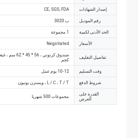
إصدار الشهادات
CE, SGS, FDA
رقم الموديل
ب 3020
الحد الأدنى لكمية
1 مجموعة
الأسعار
Negotiated
تفاصيل التغليف
كجم
وقت التسليم
10-12 يوم عمل
شروط الدفع
L / C ، T / T ، ويسترن يونيون
القدرة على
مجموعات 500 شهريا
العرض