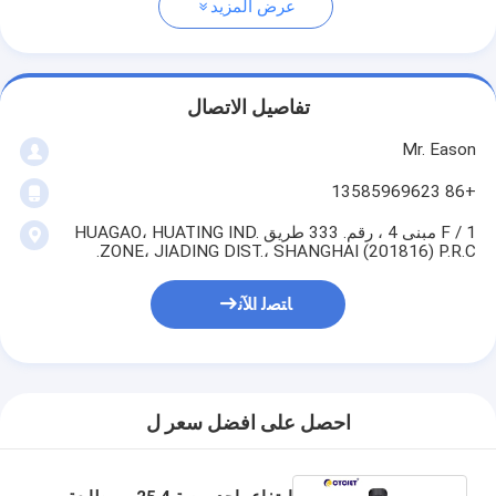
عرض المزيد
تفاصيل الاتصال
Mr. Eason
+86 13585969623
1 / F مبنى 4 ، رقم. 333 طريق HUAGAO، HUATING IND.
ZONE، JIADING DIST.، SHANGHAI (201816) P.R.C.
ﺎﺘﺼﻟ ﺍﻶﻧ
احصل على افضل سعر ل