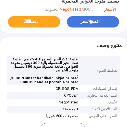
ديسيبل متوحد الخواص المحمولة
الأسعار：Negotiated
MOQ：1 مجموعة
افضل سعر
ﺎﺘﺼﻟ ﺍﻶﻧ
منتوج وصف
طابعة نفث الحبر المحمولة 25.4 مم ، طابعة
نفث الحبر المحمولة باليد 300 ديسيبل متوحد
الخواص ، طابعة محمولة يدوية 300 ديسيبل
متوحد الخواص
تسليط الضوء
,
,
300DPI smart handheld inkjet printer
300DPI handjet portable printer
إصدار الشهادات
CE, SGS, FDA
اسم العلامة التجارية
CYCJET
الأسعار
Negotiated
الحد الأدنى لكمية
1 مجموعة
القدرة على العرض
مجموعات 500 شهريا