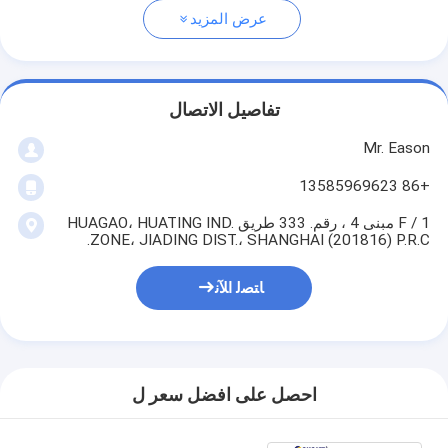
عرض المزيد
تفاصيل الاتصال
Mr. Eason
+86 13585969623
1 / F مبنى 4 ، رقم. 333 طريق HUAGAO، HUATING IND.
ZONE، JIADING DIST.، SHANGHAI (201816) P.R.C.
ﺎﺘﺼﻟ ﺍﻶﻧ
احصل على افضل سعر ل