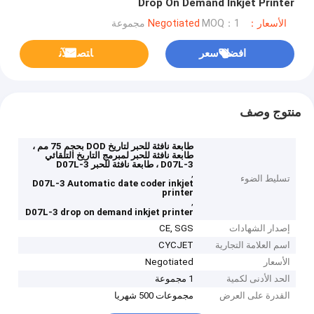
Drop On Demand Inkjet Printer
الأسعار：Negotiated
MOQ：1 مجموعة
افضل سعر
ﺎﺘﺼﻟ ﺍﻶﻧ
منتوج وصف
طابعة نافثة للحبر لتاريخ DOD بحجم 75 مم ،
طابعة نافثة للحبر لمبرمج التاريخ التلقائي
D07L-3 ، طابعة نافثة للحبر D07L-3
,
تسليط الضوء
D07L-3 Automatic date coder inkjet
printer
,
D07L-3 drop on demand inkjet printer
إصدار الشهادات
CE, SGS
اسم العلامة التجارية
CYCJET
الأسعار
Negotiated
الحد الأدنى لكمية
1 مجموعة
القدرة على العرض
مجموعات 500 شهريا