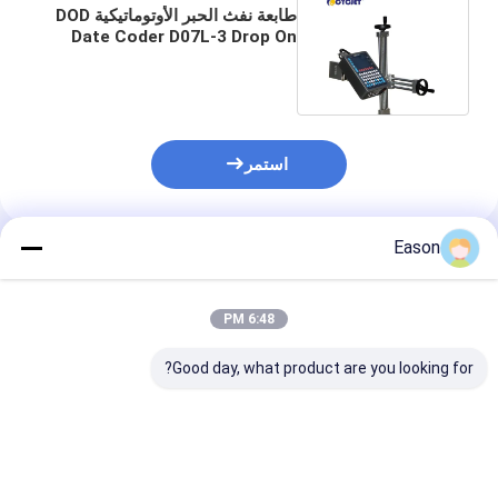
طابعة نفث الحبر الأوتوماتيكية DOD
Date Coder D07L-3 Drop On
Demand Inkjet Printer
استمر
Eason
المنتجات الموصى بها
6:48 PM
Good day, what product are you looking for?
طابعة حبر حبر كبيرة 80
آلة رصاص الحبر الذكية
طابعة حبر الصفي
ملم الطباعة اليدوية
متعددة الوظائف طباعة
المعدنية