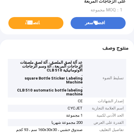
على الزجاجات المربعة
MOQ：1 مجموعة
افضل سعر
ﺎﺘﺼﻟ ﺍﻶﻧ
منتوج وصف
عد آلة لصق الملصق ، آلة لصق ملصقات
الزجاجات المربعة ، آلة وسم الزجاجات
الأوتوماتيكية CLB 510
,
تسليط الضوء
square Bottle Sticker Labeling
Machine
,
CLB 510 automatic bottle labeling
machine
إصدار الشهادات
CE
اسم العلامة التجارية
CYCJET
الحد الأدنى لكمية
1 مجموعة
القدرة على العرض
200 مجموعة شهريا
تفاصيل التغليف
صندوق خشبي ، 160x30x30 سم ، 93 كجم