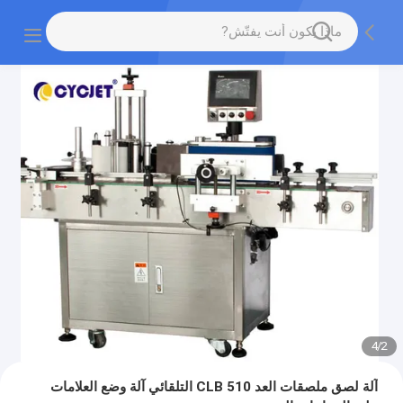
4
/
2
آلة لصق ملصقات العد CLB 510 التلقائي آلة وضع العلامات