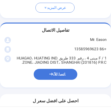
عرض المزيد
تفاصيل الاتصال
Mr. Eason
+86 13585969623
1 / F مبنى 4 ، رقم. 333 طريق HUAGAO، HUATING IND.
ZONE، JIADING DIST.، SHANGHAI (201816) P.R.C.
ﺎﺘﺼﻟ ﺍﻶﻧ
احصل على افضل سعر ل